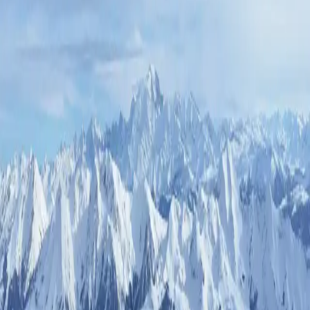
occasion de repousser vos limites, c’est ici que ça se
passe !
🎯 L’esprit de la course
Cette compétition est un rendez-vous
incontournable pour tous les trailers en quête de
sensations fortes. Avec des
terrains variés
et des
défis adaptés à tous les niveaux, chaque participant
trouvera son bonheur. 🌄
🏃‍♀️ Les formats proposés
Voici les défis que nous avons concoctés pour vous :
Format 16 km
-
catégorie
: 20k
Format 10 km
-
catégorie
: 10K
🚀 Pourquoi participer ?
Un test de vos capacités
: Découvrez jusqu’où
vous pouvez aller.