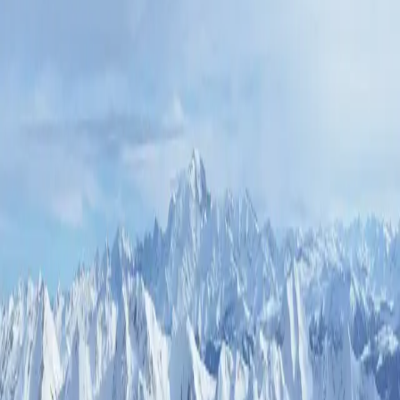
Salut à tous ! 👋
Grand Raid des Pyrénées
, un
événement qui rassemble la communauté des
passionnés de trail. 🌟 Ici, chaque participant est un
héros, et chaque kilomètre une célébration.
🌍 Un cadre exceptionnel
Cette course vous emmènera dans des espaces
naturels préservés. 🌿 Préparez-vous à explorer des
sentiers où chaque pas est une nouvelle aventure.
🏞️ Les formats de course
Quel que soit votre niveau, nous avons un format
qui vous correspond :
Ultra Tour
-
catégorie
: 100M
Ultra Tour
-
catégorie
: 100M
Tour des Cirques
-
catégorie
: 100k
Tour des Lacs
-
catégorie
: 50M
Tour du Moudang
-
catégorie
: 50M