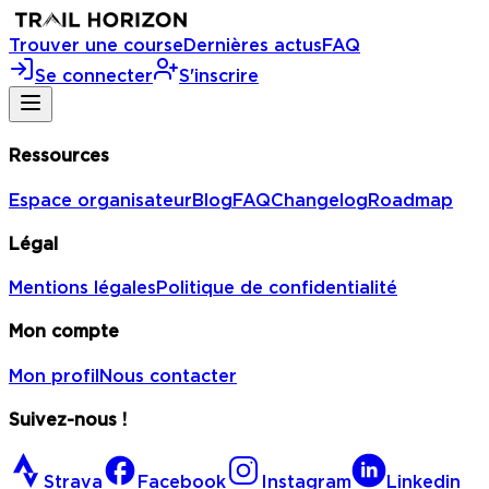
Trouver une course
Dernières actus
FAQ
Se connecter
S'inscrire
Ressources
Espace organisateur
Blog
FAQ
Changelog
Roadmap
Légal
Mentions légales
Politique de confidentialité
Mon compte
Mon profil
Nous contacter
Suivez-nous !
Strava
Facebook
Instagram
Linkedin