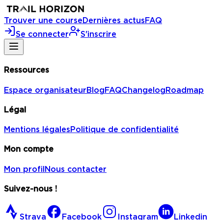
Trouver une course
Dernières actus
FAQ
Se connecter
S'inscrire
Ressources
Espace organisateur
Blog
FAQ
Changelog
Roadmap
Légal
Mentions légales
Politique de confidentialité
Mon compte
Mon profil
Nous contacter
Suivez-nous !
Strava
Facebook
Instagram
Linkedin