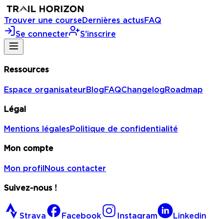
Trouver une course
Dernières actus
FAQ
Se connecter
S'inscrire
Ressources
Espace organisateur
Blog
FAQ
Changelog
Roadmap
Légal
Mentions légales
Politique de confidentialité
Mon compte
Mon profil
Nous contacter
Suivez-nous !
Strava
Facebook
Instagram
Linkedin