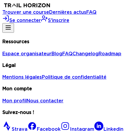
Trouver une course
Dernières actus
FAQ
Se connecter
S'inscrire
Ressources
Espace organisateur
Blog
FAQ
Changelog
Roadmap
Légal
Mentions légales
Politique de confidentialité
Mon compte
Mon profil
Nous contacter
Suivez-nous !
Strava
Facebook
Instagram
Linkedin