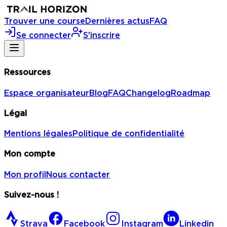
Trouver une course
Dernières actus
FAQ
Se connecter
S'inscrire
Ressources
Espace organisateur
Blog
FAQ
Changelog
Roadmap
Légal
Mentions légales
Politique de confidentialité
Mon compte
Mon profil
Nous contacter
Suivez-nous !
Strava
Facebook
Instagram
Linkedin