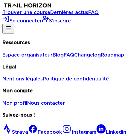
Trouver une course
Dernières actus
FAQ
Se connecter
S'inscrire
Ressources
Espace organisateur
Blog
FAQ
Changelog
Roadmap
Légal
Mentions légales
Politique de confidentialité
Mon compte
Mon profil
Nous contacter
Suivez-nous !
Strava
Facebook
Instagram
Linkedin