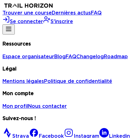
Trouver une course
Dernières actus
FAQ
Se connecter
S'inscrire
Ressources
Espace organisateur
Blog
FAQ
Changelog
Roadmap
Légal
Mentions légales
Politique de confidentialité
Mon compte
Mon profil
Nous contacter
Suivez-nous !
Strava
Facebook
Instagram
Linkedin