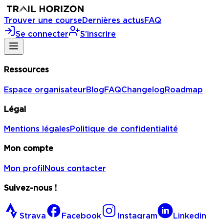
Trouver une course
Dernières actus
FAQ
Se connecter
S'inscrire
Ressources
Espace organisateur
Blog
FAQ
Changelog
Roadmap
Légal
Mentions légales
Politique de confidentialité
Mon compte
Mon profil
Nous contacter
Suivez-nous !
Strava
Facebook
Instagram
Linkedin